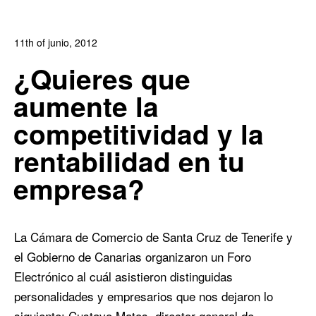
11th of junio, 2012
In:
Blog
,
Blog de Comercio Electrónico
0
¿Quieres que
0
aumente la
competitividad y la
rentabilidad en tu
empresa?
La Cámara de Comercio de Santa Cruz de Tenerife y
el Gobierno de Canarias organizaron un Foro
Electrónico al cuál asistieron distinguidas
personalidades y empresarios que nos dejaron lo
siguiente: Custavo Matos, director general de