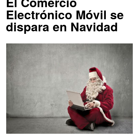
El Comercio
1
Electrónico Móvil se
dispara en Navidad