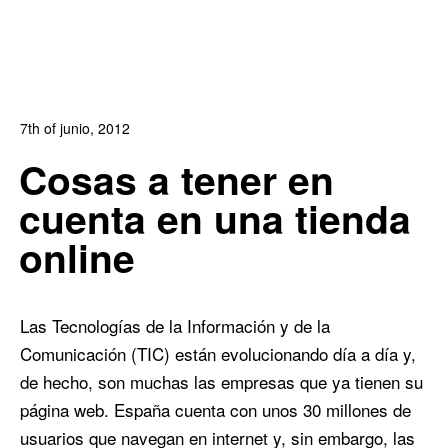
7th of junio, 2012
In:
Blog de Comercio Electrónico
,
Blog Diseño Web
Cosas a tener en
0
1
cuenta en una tienda
online
Las Tecnologías de la Información y de la
Comunicación (TIC) están evolucionando día a día y,
de hecho, son muchas las empresas que ya tienen su
página web. España cuenta con unos 30 millones de
usuarios que navegan en internet y, sin embargo, las