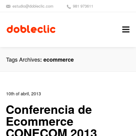
estudio@dobleclic.com
981 973611
SÍGUENOS
SEAMOS 
C
Tags Archives
ecommerce
10th of abril, 2013
In:
Blog de Comercio Electrónico
,
Blog Diseño Web
,
Conferencia de
Noticias
Ecommerce
0
0
CONECOM 2013