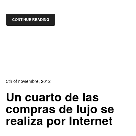
CONTINUE READING
5th of noviembre, 2012
In:
Blog de Comercio Electrónico
0
Un cuarto de las
1
compras de lujo se
realiza por Internet