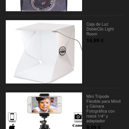
Caja de Luz
DobleClic Light
Room
14.99
€
Mini Trípode
Flexible para Móvil
y Cámara
Fotográfica con
rosca 1/4" y
adaptador
9.99
€