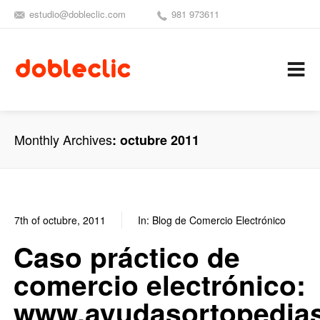
estudio@dobleclic.com
981 973611
SÍGUENOS
SEAMOS 
C
Monthly Archives
octubre 2011
7th of octubre, 2011
In:
Blog de Comercio Electrónico
7
1
Caso práctico de
comercio electrónico:
www.ayudasortopedia