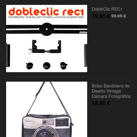
DobleClic REC1
79.95
€
99.95
€
Bolso Bandolera de
Diseño Vintage
Cámara Fotográfica
19.95
€