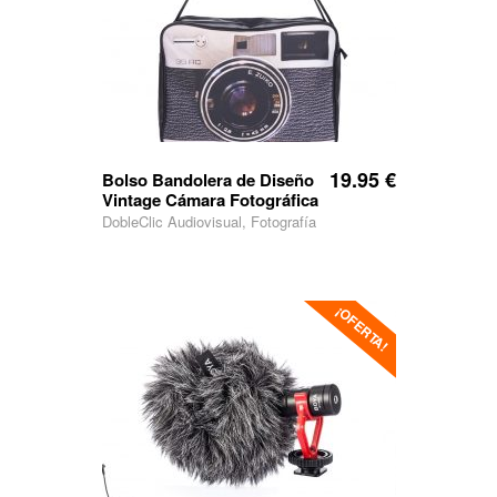
19.95
€
Bolso Bandolera de Diseño
Vintage Cámara Fotográfica
DobleClic Audiovisual, Fotografía
¡OFERTA!