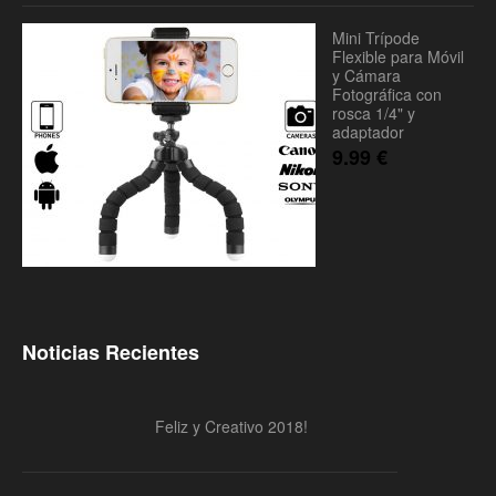
Mini Trípode
Flexible para Móvil
y Cámara
Fotográfica con
rosca 1/4" y
adaptador
9.99
€
Noticias Recientes
Feliz y Creativo 2018!