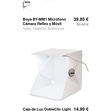
39.95
€
Boya BY-MM1 Micrófono
Cámara Réflex y Móvil
50.00
€
Audio, DobleClic Audiovisual
14.99
€
Caja de Luz DobleClic Light