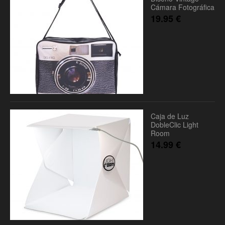
Cámara Fotográfica
19.95
€
Caja de Luz
DobleClic Light
Room
14.99
€