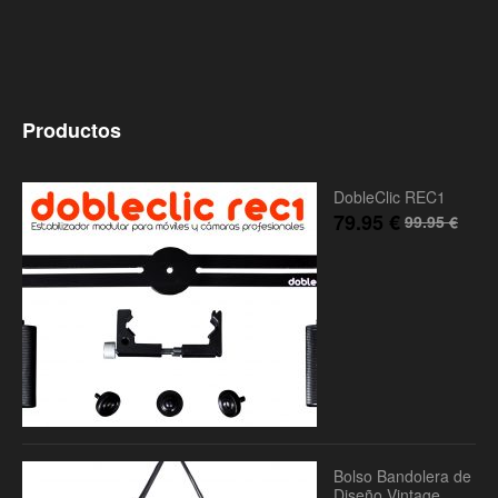
Productos
DobleClic REC1
79.95
€
99.95
€
Bolso Bandolera de
Diseño Vintage