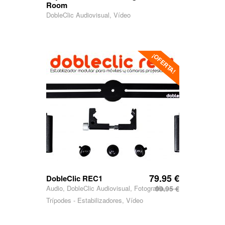
Room
DobleClic Audiovisual, Vídeo
¡OFERTA!
79.95
€
DobleClic REC1
Audio, DobleClic Audiovisual, Fotografía,
99.95
€
Trípodes - Estabilizadores, Vídeo