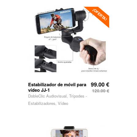
¡OFERTA!
99.00
€
Estabilizador de móvil para
vídeo JJ-1
120.00
€
DobleClic Audiovisual, Trípodes -
Estabilizadores, Vídeo