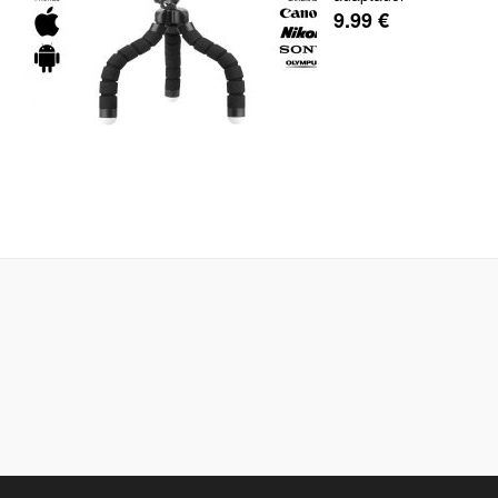
9.99
€