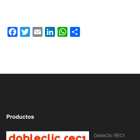
Facebook
Twitter
Email
LinkedIn
WhatsApp
Compartir
Productos
DobleClic REC1