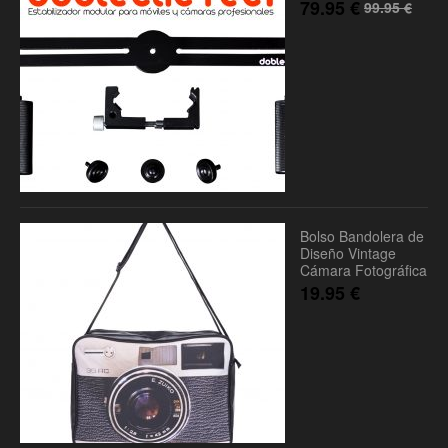
79.95
€
99.95
€
Bolso Bandolera de
Diseño Vintage
Cámara Fotográfica
19.95
€