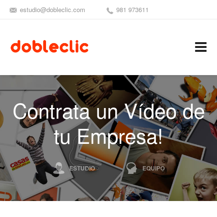
estudio@dobleclic.com
981 973611
SÍGUENOS
SEAMOS 
C
Contrata un Vídeo de
tu Empresa!
ESTUDIO
EQUIPO
SERVICIOS
CONTRÁTANOS