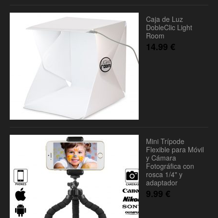
Caja de Luz
DobleClic Light
Room
14.99
€
Mini Trípode
Flexible para Móvil
y Cámara
Fotográfica con
rosca 1/4" y
adaptador
9.99
€