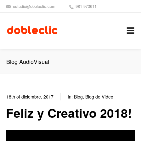
estudio@dobleclic.com
981 973611
SÍGUENOS
SEAMOS 
C
Blog AudioVisual
18th of diciembre, 2017
In:
Blog
,
Blog de Vídeo
1
0
Feliz y Creativo 2018!