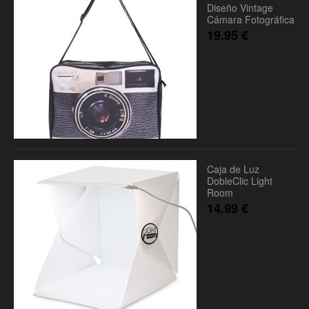
Diseño Vintage
Cámara Fotográfica
19.95
€
Caja de Luz
DobleClic Light
Room
14.99
€