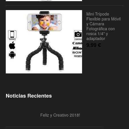
Mini Trípode
Flexible para Móvil
y Cámara
Fotográfica con
rosca 1/4" y
adaptador
9.99
€
Noticias Recientes
Feliz y Creativo 2018!