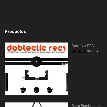
Productos
DobleClic REC1
79.95
€
99.95
€
Bolso Bandolera de