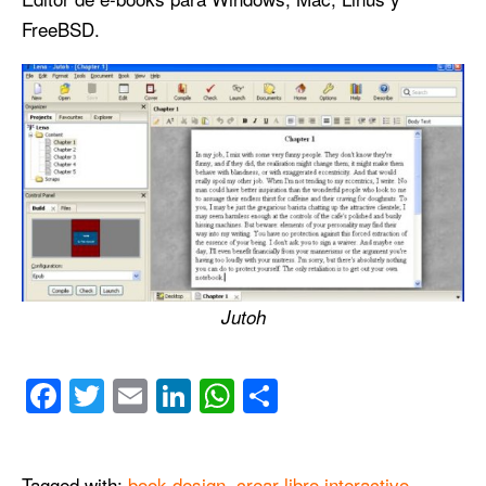
FreeBSD.
Jutoh
Facebook
Twitter
Email
LinkedIn
WhatsApp
Compartir
Tagged with:
book design
,
crear libro interactivo
,