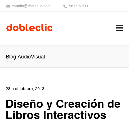
estudio@dobleclic.com
981 973611
SÍGUENOS
SEAMOS 
C
Blog AudioVisual
28th of febrero, 2013
In:
Blog
,
Blog Diseño Gráfico
,
Blog Diseño Web
,
Blog
Diseño y Creación de
Publicidad
Libros Interactivos
10
2