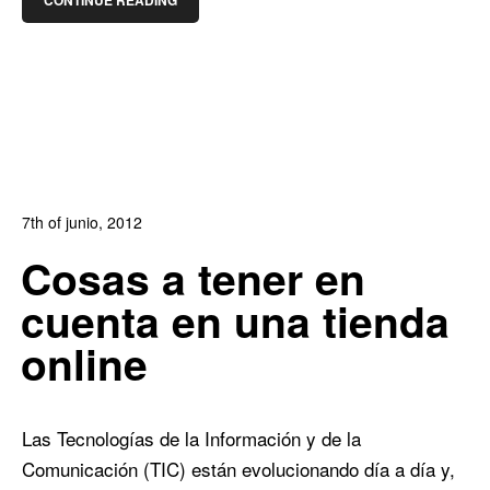
CONTINUE READING
7th of junio, 2012
In:
Blog de Comercio Electrónico
,
Blog Diseño Web
Cosas a tener en
0
1
cuenta en una tienda
online
Las Tecnologías de la Información y de la
Comunicación (TIC) están evolucionando día a día y,