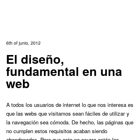
6th of junio, 2012
In:
Blog Diseño Gráfico
,
Blog Diseño Web
0
El diseño,
0
fundamental en una
web
A todos los usuarios de internet lo que nos interesa es
que las webs que visitamos sean fáciles de utilizar y
la navegación sea cómoda. De hecho, las páginas que
no cumplen estos requisitos acaban siendo
abandonadas. Para que esto no ocurra están los