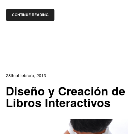
CONTINUE READING
28th of febrero, 2013
In:
Blog
,
Blog Diseño Gráfico
,
Blog Diseño Web
,
Blog
Diseño y Creación de
Publicidad
Libros Interactivos
10
2