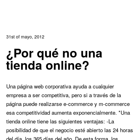
31st of mayo, 2012
In:
Blog de Comercio Electrónico
,
Blog Diseño Web
¿Por qué no una
0
0
tienda online?
Una página web corporativa ayuda a cualquier
empresa a ser competitiva, pero si a través de la
página puede realizarse e-commerce y m-commerce
esa competitividad aumenta exponencialmente. *Una
tienda online tiene las siguientes ventajas: -La
posibilidad de que el negocio esté abierto las 24 horas
del día, los 365 días del año. De esta forma, los