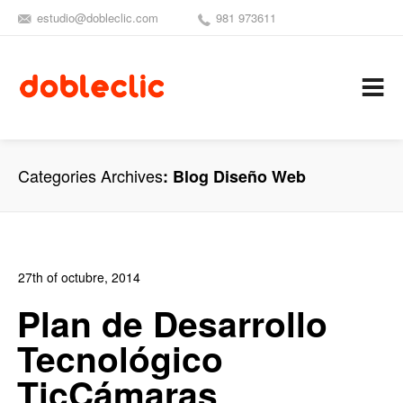
estudio@dobleclic.com
981 973611
SÍGUENOS
SEAMOS 
C
Categories Archives
Blog Diseño Web
27th of octubre, 2014
In:
Blog de Comercio Electrónico
,
Blog Diseño Web
,
Blog
Plan de Desarrollo
Publicidad
Tecnológico
0
0
TicCámaras