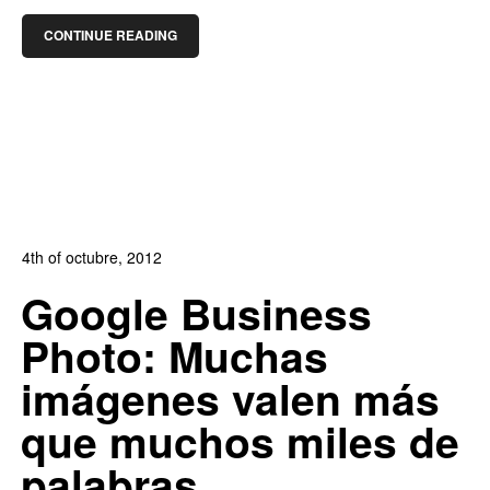
CONTINUE READING
4th of octubre, 2012
In:
Blog Diseño Web
,
Blog Posicionamiento
,
Blog
Google Business
Publicidad
,
Noticias
Photo: Muchas
0
0
imágenes valen más
que muchos miles de
palabras…