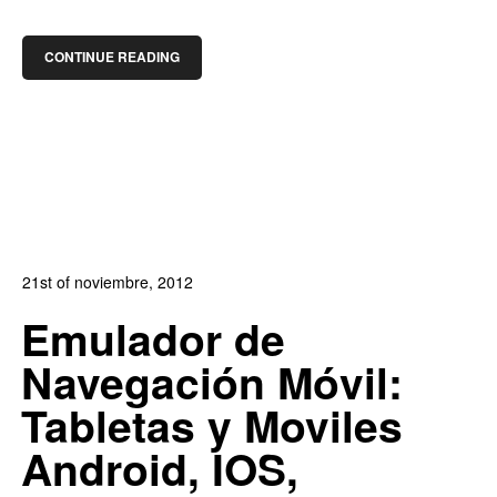
CONTINUE READING
21st of noviembre, 2012
In:
Blog Diseño Web
,
Blog Posicionamiento
8
Emulador de
4
Navegación Móvil:
Tabletas y Moviles
Android, IOS,