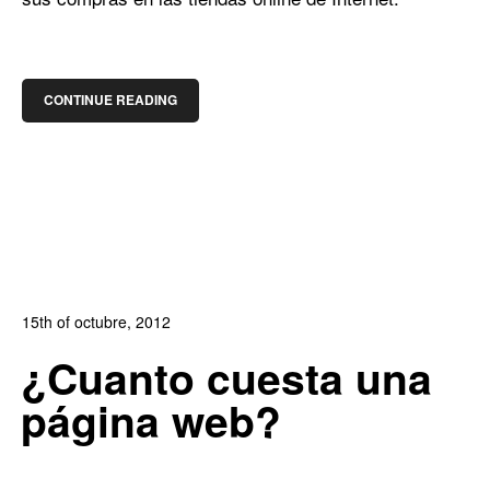
CONTINUE READING
15th of octubre, 2012
In:
Blog de Comercio Electrónico
,
Blog Diseño Web
,
Blog
¿Cuanto cuesta una
Posicionamiento
,
Blog Publicidad
,
Noticias
página web?
0
0