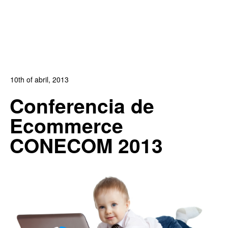
10th of abril, 2013
In:
Blog de Comercio Electrónico
,
Blog Diseño Web
,
Conferencia de
Noticias
Ecommerce
0
0
CONECOM 2013