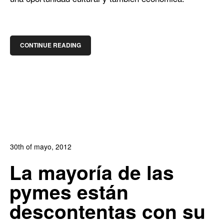
CONTINUE READING
30th of mayo, 2012
In:
Blog de Comercio Electrónico
,
Blog Diseño Web
La mayoría de las
1
0
pymes están
descontentas con su