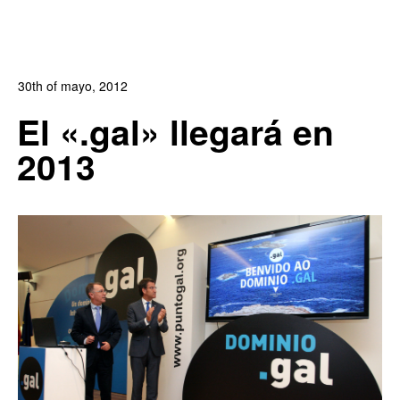
30th of mayo, 2012
In:
Blog de Comercio Electrónico
,
Blog Diseño Web
El «.gal» llegará en
0
0
2013