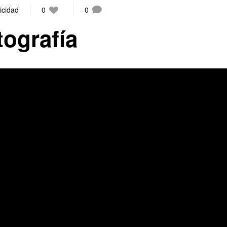
icidad
0
0
tografía