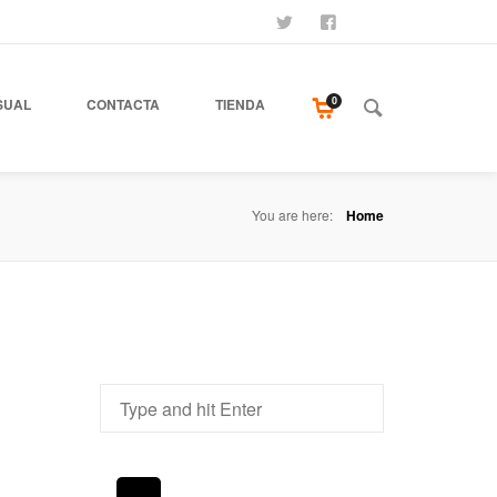
SÍGUENOS
SEAMOS AMIGOS
COMPRA NUESTR
0
SUAL
CONTACTA
TIENDA
You are here:
Home