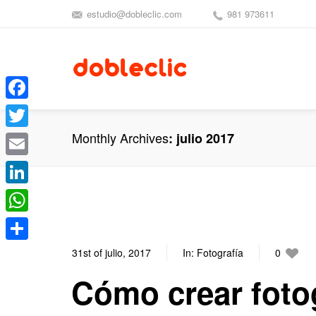
estudio@dobleclic.com
981 973611
Facebook
Monthly Archives
julio 2017
Twitter
Email
LinkedIn
WhatsApp
Compartir
31st of julio, 2017
In:
Fotografía
0
Cómo crear foto