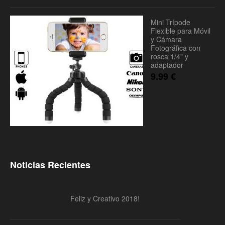
Mini Trípode
Flexible para Móvil
y Cámara
Fotográfica con
rosca 1/4" y
adaptador
9.99
€
Noticias Recientes
Feliz y Creativo 2018!