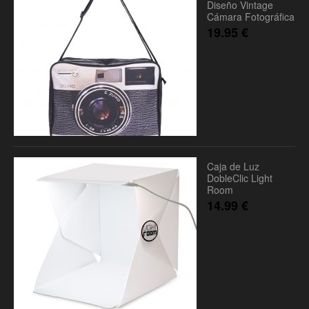
Diseño Vintage
Cámara Fotográfica
19.95
€
Caja de Luz
DobleClic Light
Room
14.99
€