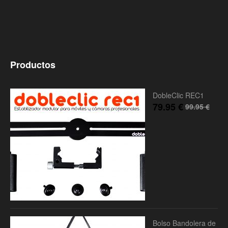
Productos
DobleClic REC1
79.95
€
99.95
€
Bolso Bandolera de