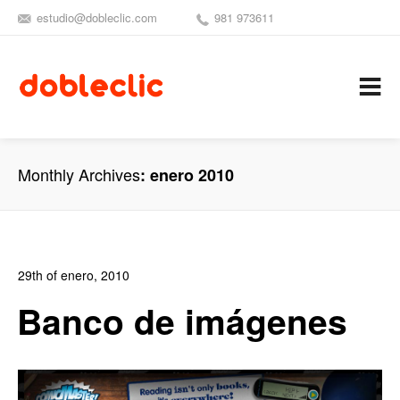
estudio@dobleclic.com
981 973611
SÍGUENOS
SEAMOS 
C
Monthly Archives
enero 2010
29th of enero, 2010
In:
Blog Diseño Gráfico
,
Blog Diseño Web
0
Banco de imágenes
0