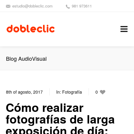
estudio@dobleclic.com
981 973611
SÍGUENOS
SEAMOS 
C
Blog AudioVisual
8th of agosto, 2017
In:
Fotografía
0
0
Cómo realizar
fotografías de larga
exposición de día: