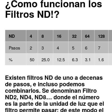
¿Como funcionan los
Filtros ND!?
ND
4
8
16
32
64
128
Pasos
2
3
4
5
6
7
%
50
25.0
12.5
6.3
3.1
1.6
Existen filtros ND de uno a decenas
de pasos, e incluso podemos
combinarlos. Se denominan Filtro
ND2, ND4, ND8… donde el número
es la parte de la unidad de luz que el
filtro permite pasar; de este modo el