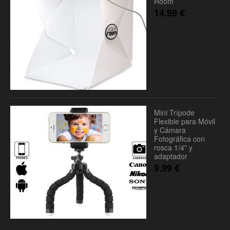
Room
14.99
€
Mini Trípode
Flexible para Móvil
y Cámara
Fotográfica con
rosca 1/4" y
adaptador
9.99
€