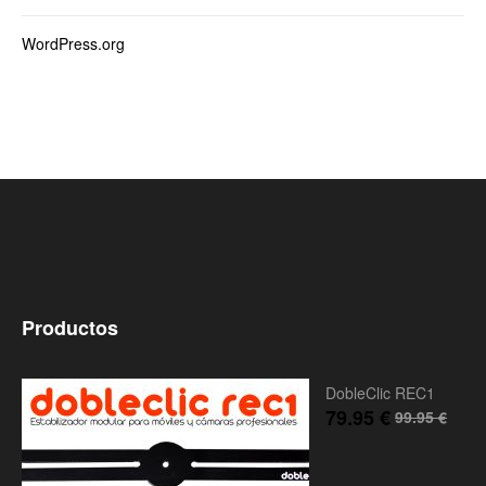
WordPress.org
Productos
DobleClic REC1
79.95
€
99.95
€