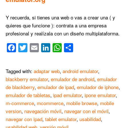
Y recuerda, si tienes una web o vas a crear una ( y
quieres que funcione ): contrata a una empresa
profesional y realízala con un diseño multiplataforma.
Facebook
Twitter
Email
LinkedIn
WhatsApp
Compartir
Tagged with:
adaptar web
,
android emulator
,
blackberry emulator
,
emulador de android
,
emulador
de blackberry
,
emulador de ipad
,
emulador de iphone
,
emulador de tabletas
,
ipad emulator
,
ipone emulator
,
m-commerce
,
mcommerce
,
mobile browse
,
mobile
version
,
navegación móvil
,
navegar con el móvil
,
navegar con ipad
,
tablet emulator
,
usabilidad
,
usabilidad web
,
versión móvil