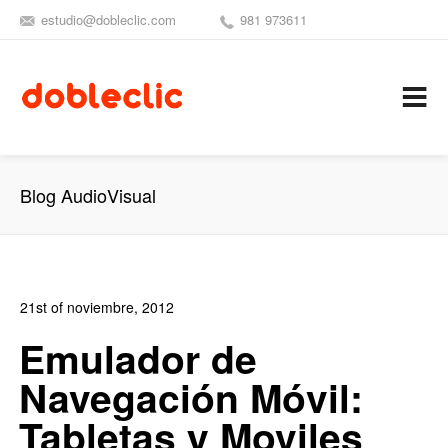
estudio@dobleclic.com
981 973611
SÍGUENOS
SEAMOS 
C
Blog AudioVisual
21st of noviembre, 2012
In:
Blog Diseño Web
,
Blog Posicionamiento
8
Emulador de
4
Navegación Móvil:
Tabletas y Moviles