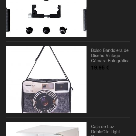
Bolso Bandolera de
Diseño Vintage
Cámara Fotográfica
19.95
€
Caja de Luz
DobleClic Light