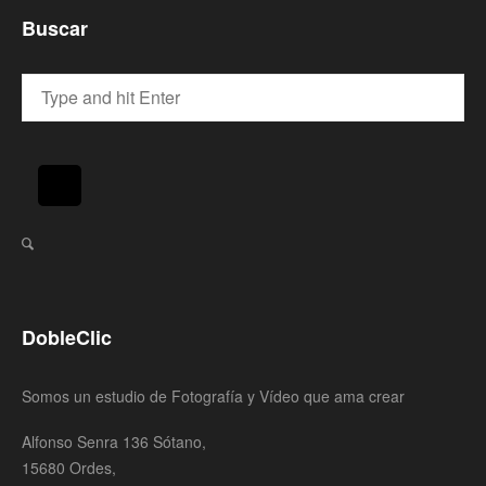
Buscar
DobleClic
Somos un estudio de Fotografía y Vídeo que ama crear
Alfonso Senra 136 Sótano,
15680 Ordes,