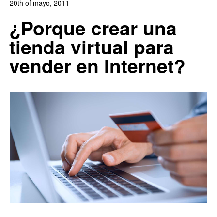
20th of mayo, 2011
In:
Blog de Comercio Electrónico
,
Blog Diseño Web
,
¿Porque crear una
Revista DobleClic
tienda virtual para
0
2
vender en Internet?