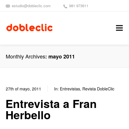
estudio@dobleclic.com
981 973611
SÍGUENOS
SEAMOS 
C
Monthly Archives
mayo 2011
27th of mayo, 2011
In:
Entrevistas
,
Revista DobleClic
1
0
Entrevista a Fran
Herbello