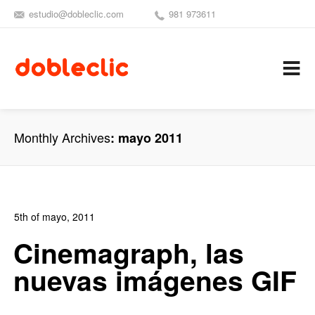
estudio@dobleclic.com
981 973611
SÍGUENOS
SEAMOS 
C
Monthly Archives
mayo 2011
5th of mayo, 2011
In:
Blog
,
Blog Arte
,
Blog Diseño Gráfico
0
Cinemagraph, las
0
nuevas imágenes GIF