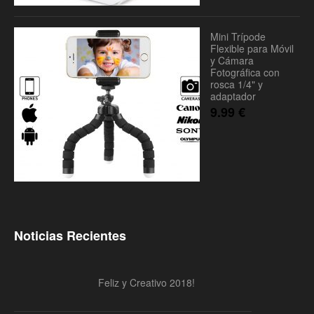
Mini Trípode
Flexible para Móvil
y Cámara
Fotográfica con
rosca 1/4" y
adaptador
9.99
€
Noticias Recientes
Feliz y Creativo 2018!