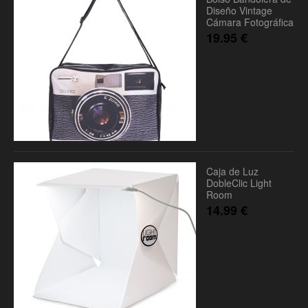
Diseño Vintage
Cámara Fotográfica
19.95
€
Caja de Luz
DobleClic Light
Room
14.99
€