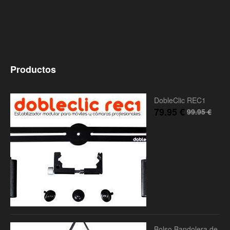
Productos
DobleClic REC1
79.95
€
99.95
€
Bolso Bandolera de