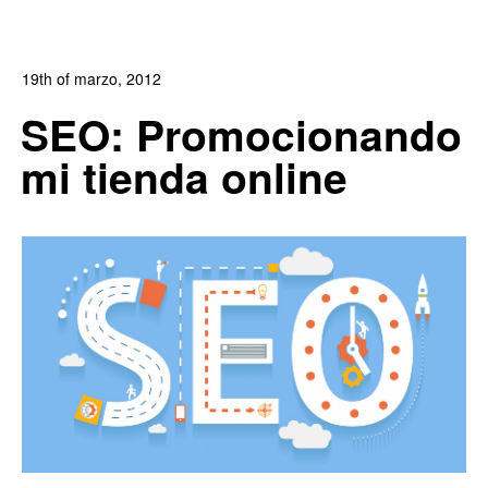
19th of marzo, 2012
In:
Blog
,
Blog de Comercio Electrónico
,
Revista DobleClic
SEO: Promocionando
0
1
mi tienda online