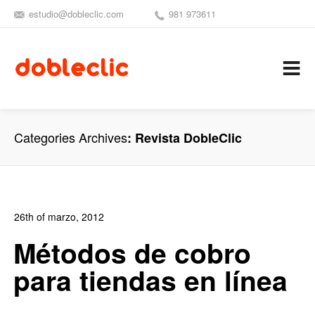
estudio@dobleclic.com
981 973611
SÍGUENOS
SEAMOS 
C
Categories Archives
Revista DobleClic
26th of marzo, 2012
In:
Blog de Comercio Electrónico
,
Revista DobleClic
Métodos de cobro
0
5
para tiendas en línea