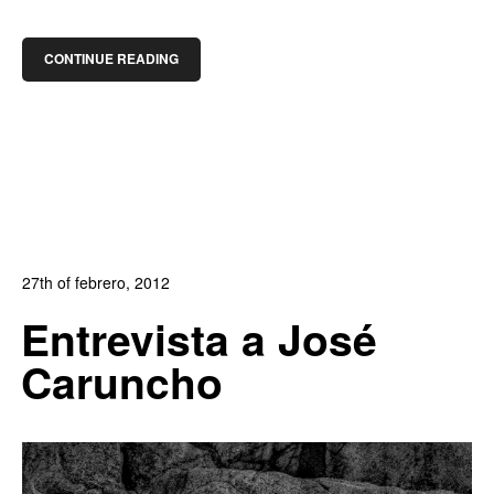
CONTINUE READING
27th of febrero, 2012
In:
Entrevistas
,
Revista DobleClic
1
Entrevista a José
1
Caruncho