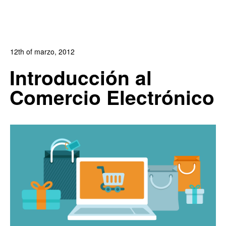
12th of marzo, 2012
In:
Blog de Comercio Electrónico
,
Revista DobleClic
Introducción al
0
0
Comercio Electrónico