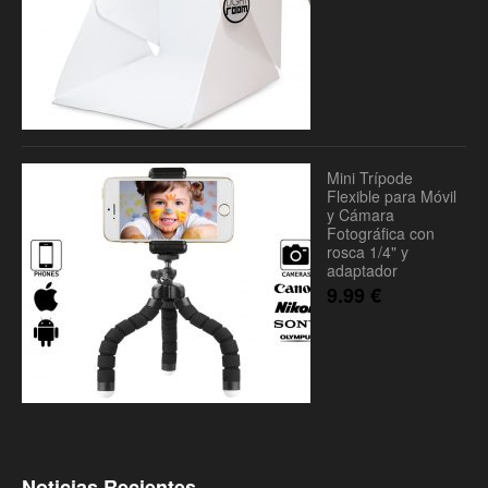
Mini Trípode
Flexible para Móvil
y Cámara
Fotográfica con
rosca 1/4" y
adaptador
9.99
€
Noticias Recientes