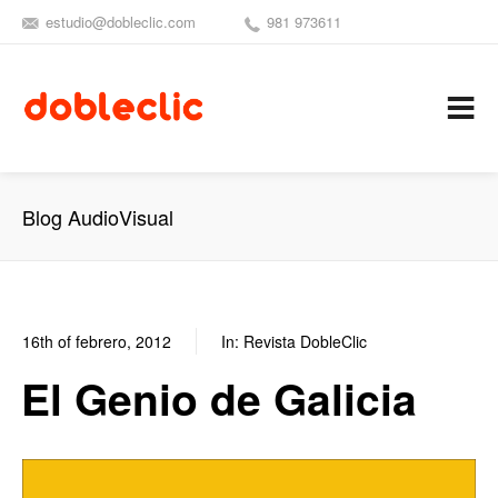
estudio@dobleclic.com
981 973611
SÍGUENOS
SEAMOS 
C
Blog AudioVisual
16th of febrero, 2012
In:
Revista DobleClic
0
1
El Genio de Galicia