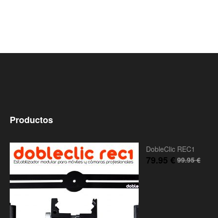
Productos
DobleClic REC1
79.95
€
99.95
€