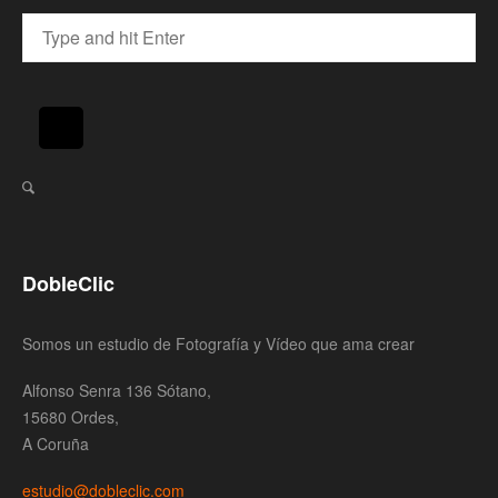
DobleClic
Somos un estudio de Fotografía y Vídeo que ama crear
Alfonso Senra 136 Sótano,
15680 Ordes,
A Coruña
estudio@dobleclic.com