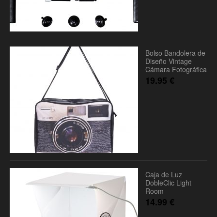
Bolso Bandolera de
Diseño Vintage
Cámara Fotográfica
19.95
€
Caja de Luz
DobleClic Light
Room
14.99
€