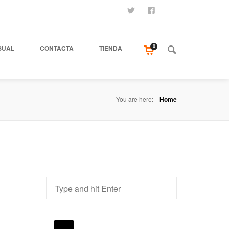
SÍGUENOS
SEAMOS AMIGOS
COMPRA NUESTR
0
SUAL
CONTACTA
TIENDA
You are here:
Home