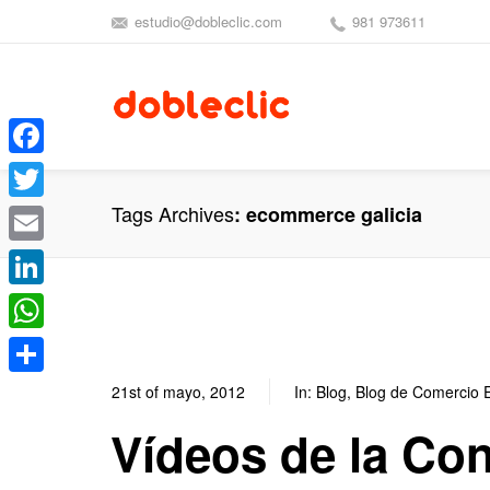
estudio@dobleclic.com
981 973611
Facebook
Tags Archives
ecommerce galicia
Twitter
Email
LinkedIn
WhatsApp
Compartir
21st of mayo, 2012
In:
Blog
,
Blog de Comercio E
Vídeos de la Con