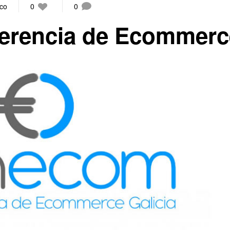
ico
0
0
rencia de Ecommerc