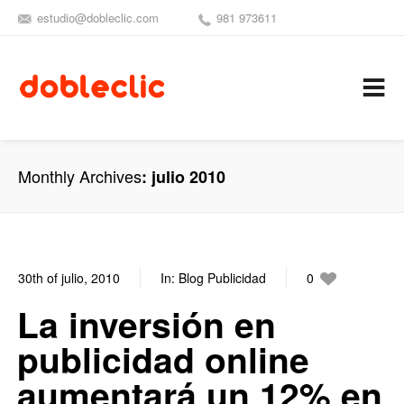
estudio@dobleclic.com
981 973611
SÍGUENOS
SEAMOS 
C
Monthly Archives
julio 2010
30th of julio, 2010
In:
Blog Publicidad
0
0
La inversión en
publicidad online
aumentará un 12% en