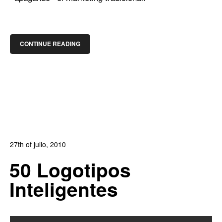
CONTINUE READING
27th of julio, 2010
In:
Blog Diseño Gráfico
,
Revista DobleClic
0
50 Logotipos
2
Inteligentes