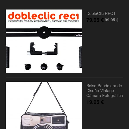
DobleClic REC1
79.95
€
99.95
€
Bolso Bandolera de
Diseño Vintage
Cámara Fotográfica
19.95
€