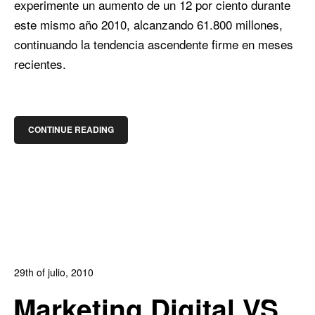
experimente un aumento de un 12 por ciento durante
este mismo año 2010, alcanzando 61.800 millones,
continuando la tendencia ascendente firme en meses
recientes.
CONTINUE READING
29th of julio, 2010
In:
Blog Posicionamiento
,
Blog Publicidad
0
Marketing Digital VS
1