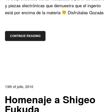
y piezas electrónicas que demuestra que el ingenio
está por encima de la materia
Disfrútalas Gozaás
CONTINUE READING
13th of julio, 2010
In:
Blog Arte
,
Blog Diseño Gráfico
,
Blog Publicidad
Homenaje a Shigeo
0
0
Fukuda