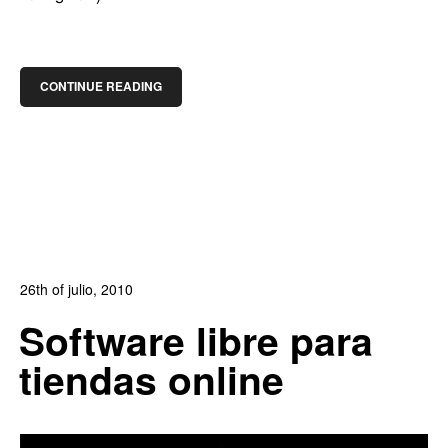
CONTINUE READING
26th of julio, 2010
In:
Blog de Comercio Electrónico
,
Blog Diseño Web
Software libre para
0
1
tiendas online