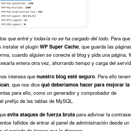
Para que
os que entré y todavía no se ha cargado del todo.
instalar el plugin
, que guarda las página
WP Super Cache
orma, cuando alguien se conecte al blog y pida una página,
esarla entera otra vez, ahorrando tiempo y carga del servid
nos interesa que
. Para ello tene
nuestro blog esté seguro
, que nos dice
Scan
qué deberíamos hacer para mejorar la
ntas para ello, como un generador y comprobador de
l prefijo de las tablas de MySQL.
que
para adivinar la contrase
evita ataques de fuerza bruta
tos fallidos de entrar al panel de administración desde un
te el período de tiempo que le digamos.