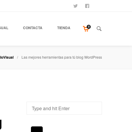
SÍGUENOS
SEAMOS AMIGOS
COMPRA NUESTR
0
SUAL
CONTACTA
TIENDA
ioVisual
Las mejores herramientas para tú blog WordPress
g