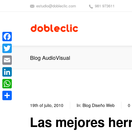
estudio@dobleclic.com
981 973611
Facebook
Blog AudioVisual
Twitter
Email
LinkedIn
WhatsApp
Compartir
19th of julio, 2010
In:
Blog Diseño Web
0
Las mejores her