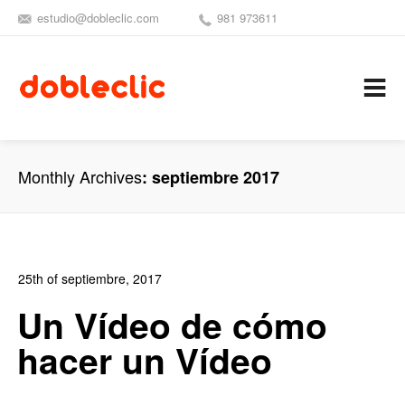
estudio@dobleclic.com
981 973611
SÍGUENOS
SEAMOS 
C
Monthly Archives
septiembre 2017
25th of septiembre, 2017
In:
Blog de Vídeo
,
Fotografía
1
0
Un Vídeo de cómo
hacer un Vídeo