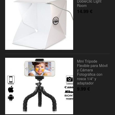
DobleClic Light
Room
14.99
€
Mini Trípode
Flexible para Móvil
y Cámara
Fotográfica con
rosca 1/4" y
adaptador
9.99
€