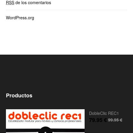
RSS
de los comentarios
WordPress.org
Productos
DobleClic REC1
79.95
€
99.95
€