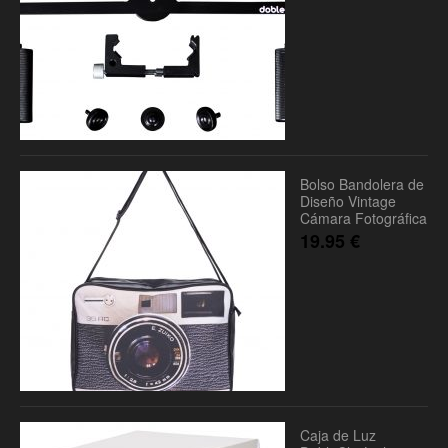
Bolso Bandolera de
Diseño Vintage
Cámara Fotográfica
19.95
€
Caja de Luz