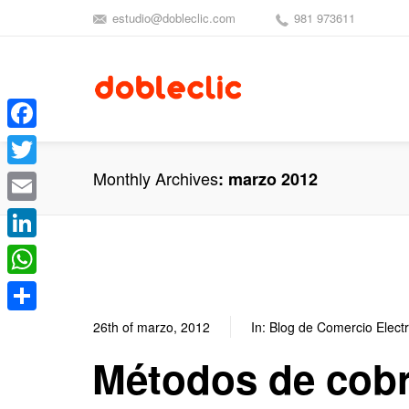
estudio@dobleclic.com
981 973611
Facebook
Monthly Archives
marzo 2012
Twitter
Email
LinkedIn
WhatsApp
Compartir
26th of marzo, 2012
In:
Blog de Comercio Elect
Métodos de cobro