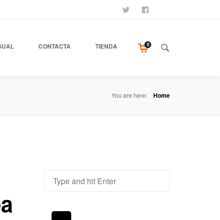
SÍGUENOS
SEAMOS AMIGOS
COMPRA NUESTR
0
SUAL
CONTACTA
TIENDA
You are here:
Home
ea