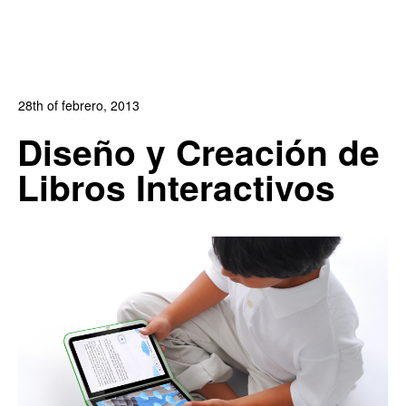
28th of febrero, 2013
In:
Blog
,
Blog Diseño Gráfico
,
Blog Diseño Web
,
Blog
Diseño y Creación de
Publicidad
Libros Interactivos
10
2