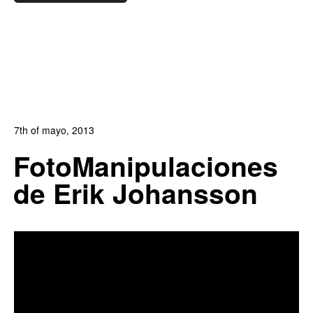
7th of mayo, 2013
In:
Blog
,
Blog Arte
,
Blog Diseño Gráfico
,
Blog Publicidad
FotoManipulaciones
2
1
de Erik Johansson