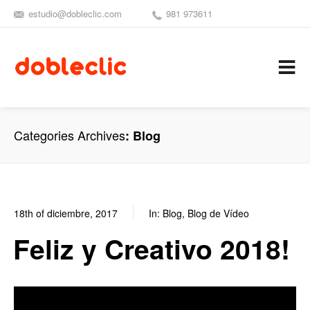
estudio@dobleclic.com
981 973611
SÍGUENOS
SEAMOS 
C
Categories Archives
Blog
18th of diciembre, 2017
In:
Blog
,
Blog de Vídeo
1
0
Feliz y Creativo 2018!