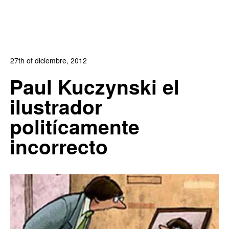
27th of diciembre, 2012
In:
Blog
,
Blog Arte
,
Blog Diseño Gráfico
2
Paul Kuczynski el
0
ilustrador
politícamente
incorrecto