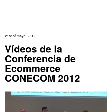
21st of mayo, 2012
In:
Blog
,
Blog de Comercio Electrónico
,
Blog
Vídeos de la
Posicionamiento
Conferencia de
0
0
Ecommerce
CONECOM 2012