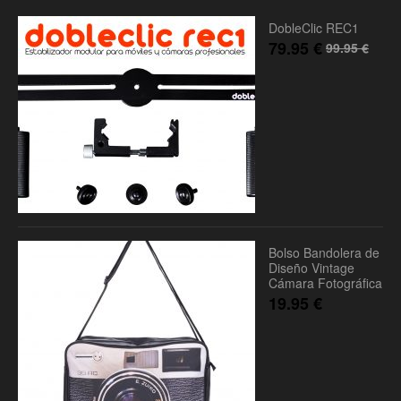
DobleClic REC1
79.95
€
99.95
€
Bolso Bandolera de
Diseño Vintage
Cámara Fotográfica
19.95
€