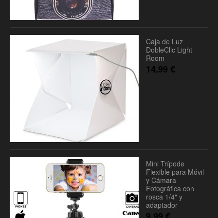
Caja de Luz
DobleClic Light
Room
14.99
€
Mini Trípode
Flexible para Móvil
y Cámara
Fotográfica con
rosca 1/4" y
adaptador
9.99
€