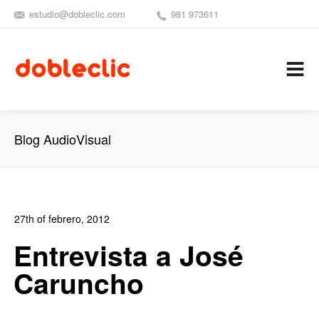
estudio@dobleclic.com
981 973611
SÍGUENOS
SEAMOS 
C
Blog AudioVisual
27th of febrero, 2012
In:
Entrevistas
,
Revista DobleClic
1
Entrevista a José
1
Caruncho