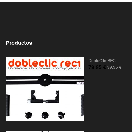
Productos
DobleClic REC1
79.95
€
99.95
€