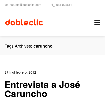
estudio@dobleclic.com
981 973611
SÍGUENOS
SEAMOS 
C
Tags Archives
caruncho
27th of febrero, 2012
In:
Entrevistas
,
Revista DobleClic
1
Entrevista a José
1
Caruncho