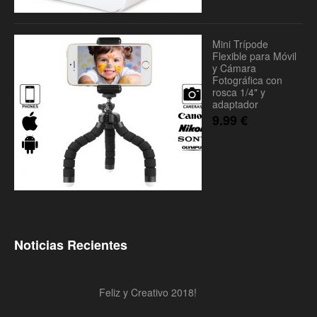
Mini Trípode
Flexible para Móvil
y Cámara
Fotográfica con
rosca 1/4" y
adaptador
9.99
€
Noticias Recientes
Feliz y Creativo 2018!