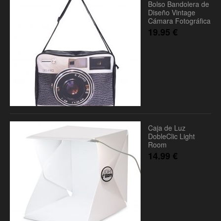
Bolso Bandolera de
Diseño Vintage
Cámara Fotográfica
19.95
€
Caja de Luz
DobleClic Light
Room
14.99
€