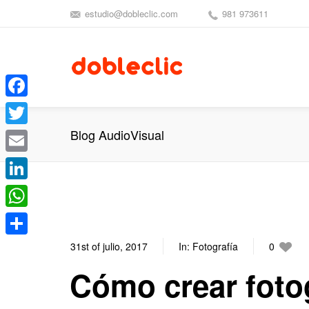
estudio@dobleclic.com
981 973611
Facebook
Blog AudioVisual
Twitter
Email
LinkedIn
WhatsApp
Compartir
31st of julio, 2017
In:
Fotografía
0
Cómo crear foto