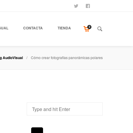
SÍGUENOS
SEAMOS AMIGOS
COMPRA NUESTR
0
SUAL
CONTACTA
TIENDA
g AudioVisual
Cómo crear fotografías panorámicas polares