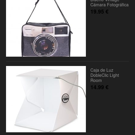
Cámara Fotográfica
19.95
€
Caja de Luz
DobleClic Light
Room
14.99
€