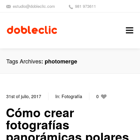
estudio@dobleclic.com
981 973611
SÍGUENOS
SEAMOS 
C
Tags Archives
photomerge
31st of julio, 2017
In:
Fotografía
0
0
Cómo crear
fotografías
panorámicas polares