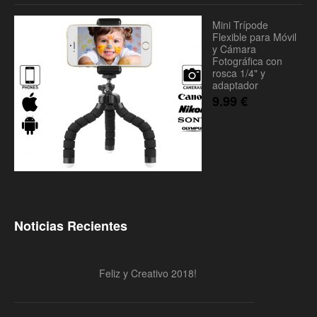
Mini Trípode
Flexible para Móvil
y Cámara
Fotográfica con
rosca 1/4" y
adaptador
9.99
€
Noticias Recientes
Feliz y Creativo 2018!