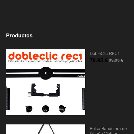
Productos
DobleClic REC1
79.95
€
99.95
€
Bolso Bandolera de
Diseño Vintage