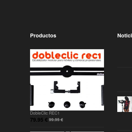
Productos
Notic
DobleClic REC1
79.95
€
99.95
€