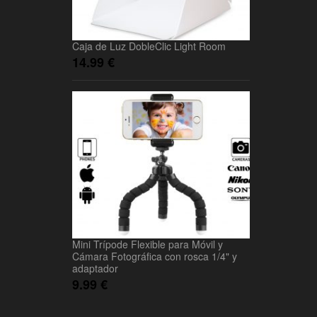
Caja de Luz DobleClic Light Room
14.99
€
Mini Trípode Flexible para Móvil y
Cámara Fotográfica con rosca 1/4" y
adaptador
9.99
€