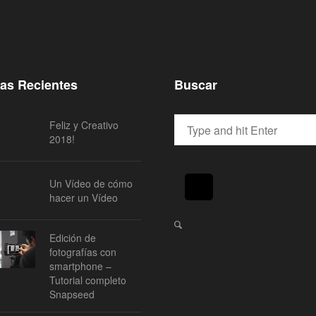
ias Recientes
Buscar
Feliz y Creativo
2018!
Un Vídeo de cómo
hacer un Vídeo
Edición de
fotografías con
smartphone –
Tutorial completo
Snapseed