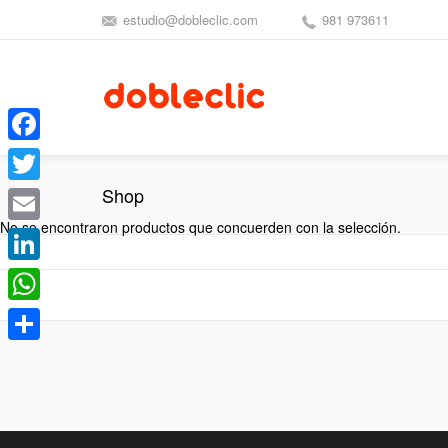
estudio@dobleclic.com
981 973611
Facebook
Shop
Twitter
No se encontraron productos que concuerden con la selección.
Email
LinkedIn
WhatsApp
Compartir