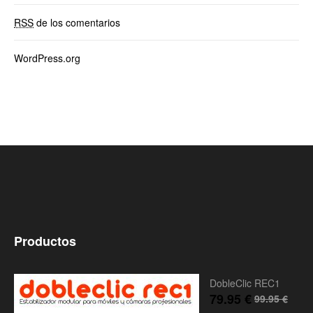
RSS
de los comentarios
WordPress.org
Productos
DobleClic REC1
79.95
€
99.95
€