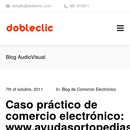
estudio@dobleclic.com
981 973611
SÍGUENOS
SEAMOS 
C
Blog AudioVisual
7th of octubre, 2011
In:
Blog de Comercio Electrónico
7
1
Caso práctico de
comercio electrónico:
www.ayudasortopedia