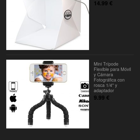
14.99
€
Mini Trípode
Flexible para Móvil
y Cámara
Fotográfica con
rosca 1/4" y
adaptador
9.99
€