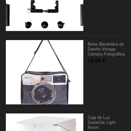
Bolso Bandolera de
Diseño Vintage
Cámara Fotográfica
19.95
€
Caja de Luz
DobleClic Light
Room