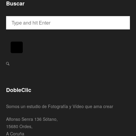
Buscar
DobleClic
Somos un estudio de Fotografía y Vídeo que ama crear
Alfonso Senra 136 Sótano,
15680 Ordes,
A Coruña