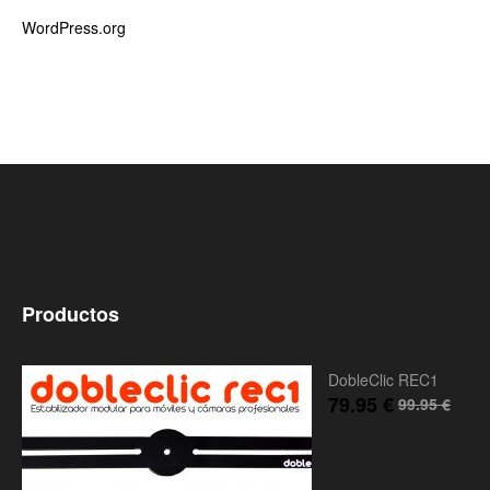
WordPress.org
Productos
DobleClic REC1
79.95
€
99.95
€