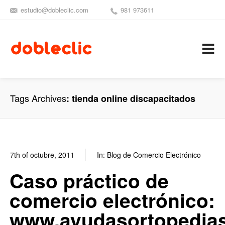
estudio@dobleclic.com
981 973611
SÍGUENOS
SEAMOS 
C
Tags Archives
tienda online discapacitados
7th of octubre, 2011
In:
Blog de Comercio Electrónico
7
1
Caso práctico de
comercio electrónico:
www.ayudasortopedia