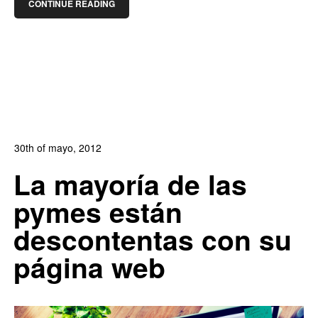
CONTINUE READING
30th of mayo, 2012
In:
Blog de Comercio Electrónico
,
Blog Diseño Web
La mayoría de las
1
0
pymes están
descontentas con su
página web