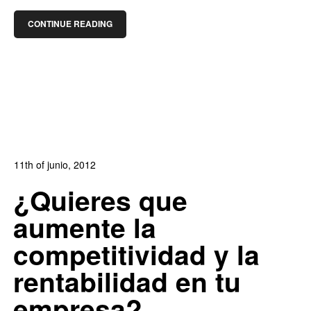
CONTINUE READING
11th of junio, 2012
In:
Blog
,
Blog de Comercio Electrónico
0
¿Quieres que
0
aumente la
competitividad y la
rentabilidad en tu
empresa?