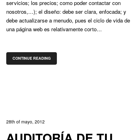
servicios; los precios; como poder contactar con
nosotros,…); el diseño: debe ser clara, enfocada; y
debe actualizarse a menudo, pues el ciclo de vida de
una página web es relativamente corto…
CONTINUE READING
28th of mayo, 2012
In:
Blog de Comercio Electrónico
,
Blog Diseño Web
AUDITORÍA DE TU
0
0