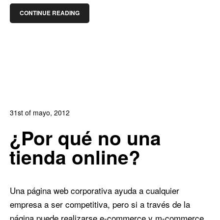
CONTINUE READING
31st of mayo, 2012
In:
Blog de Comercio Electrónico
,
Blog Diseño Web
¿Por qué no una
0
0
tienda online?
Una página web corporativa ayuda a cualquier
empresa a ser competitiva, pero si a través de la
página puede realizarse e-commerce y m-commerce