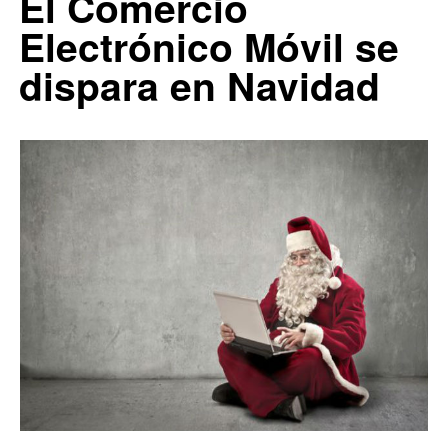
El Comercio
1
Electrónico Móvil se
dispara en Navidad