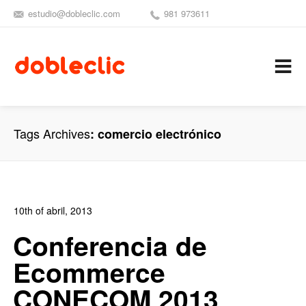
estudio@dobleclic.com
981 973611
SÍGUENOS
SEAMOS 
C
Tags Archives
comercio electrónico
10th of abril, 2013
In:
Blog de Comercio Electrónico
,
Blog Diseño Web
,
Conferencia de
Noticias
Ecommerce
0
0
CONECOM 2013