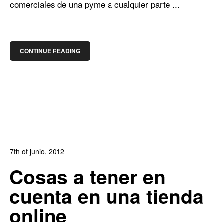
comerciales de una pyme a cualquier parte ...
CONTINUE READING
7th of junio, 2012
In:
Blog de Comercio Electrónico
,
Blog Diseño Web
Cosas a tener en
0
1
cuenta en una tienda
online