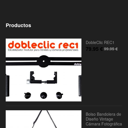
Productos
DobleClic REC1
79.95
€
99.95
€
Bolso Bandolera de
Diseño Vintage
Cámara Fotográfica