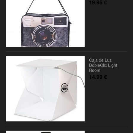
19.95
€
Caja de Luz
DobleClic Light
Room
14.99
€