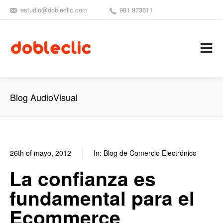
estudio@dobleclic.com
981 973611
SÍGUENOS
SEAMOS 
C
Blog AudioVisual
26th of mayo, 2012
In:
Blog de Comercio Electrónico
0
0
La confianza es
fundamental para el
Ecommerce