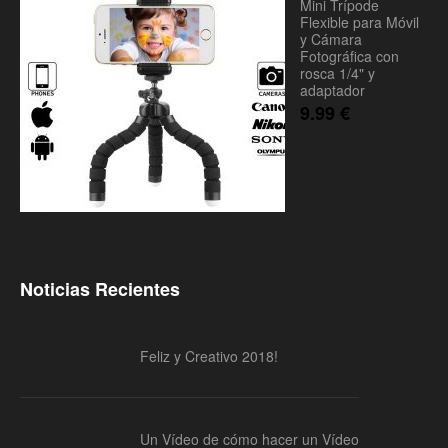
Mini Trípode
Flexible para Móvil
y Cámara
Fotográfica con
rosca 1/4" y
adaptador
9.99
€
Noticias Recientes
Feliz y Creativo 2018!
Un Vídeo de cómo hacer un Vídeo