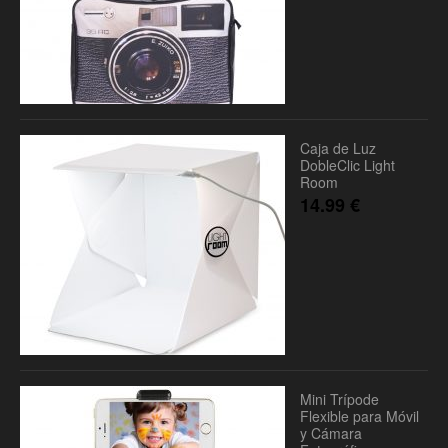
Caja de Luz
DobleClic Light
Room
14.99
€
Mini Trípode
Flexible para Móvil
y Cámara