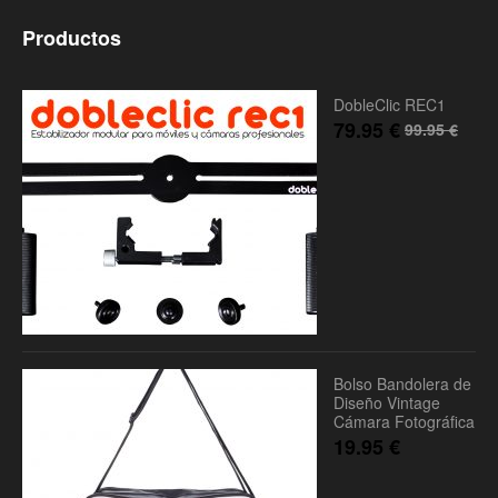
Productos
DobleClic REC1
79.95
€
99.95
€
Bolso Bandolera de
Diseño Vintage
Cámara Fotográfica
19.95
€