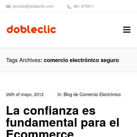
estudio@dobleclic.com
981 973611
SÍGUENOS
SEAMOS 
C
Tags Archives
comercio electrónico seguro
26th of mayo, 2012
In:
Blog de Comercio Electrónico
0
0
La confianza es
fundamental para el
Ecommerce