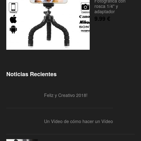
Fotográfica con
rosca 1/4" y
adaptador
9.99
€
Noticias Recientes
Feliz y Creativo 2018!
Un Vídeo de cómo hacer un Vídeo