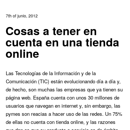
7th of junio, 2012
In:
Blog de Comercio Electrónico
,
Blog Diseño Web
Cosas a tener en
0
1
cuenta en una tienda
online
Las Tecnologías de la Información y de la
Comunicación (TIC) están evolucionando día a día y,
de hecho, son muchas las empresas que ya tienen su
página web. España cuenta con unos 30 millones de
usuarios que navegan en internet y, sin embargo, las
pymes son reacias a hacer uso de las redes. Un 75%
de ellas no cuenta con tienda online, y las razones
que dan es que su producto o servicio es de ámbito