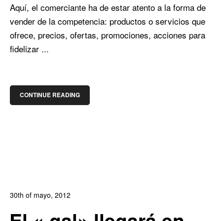
Aquí, el comerciante ha de estar atento a la forma de
vender de la competencia: productos o servicios que
ofrece, precios, ofertas, promociones, acciones para
fidelizar ...
CONTINUE READING
30th of mayo, 2012
In:
Blog de Comercio Electrónico
,
Blog Diseño Web
El «.gal» llegará en
0
0