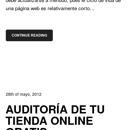
una página web es relativamente corto…
CONTINUE READING
28th of mayo, 2012
In:
Blog de Comercio Electrónico
,
Blog Diseño Web
AUDITORÍA DE TU
0
0
TIENDA ONLINE