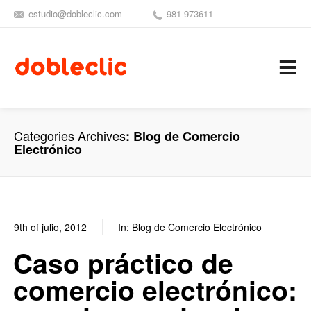
estudio@dobleclic.com
981 973611
SÍGUENOS
SEAMOS 
C
Categories Archives
Blog de Comercio
Electrónico
9th of julio, 2012
In:
Blog de Comercio Electrónico
0
0
Caso práctico de
comercio electrónico: