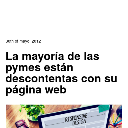
30th of mayo, 2012
In:
Blog de Comercio Electrónico
,
Blog Diseño Web
La mayoría de las
1
0
pymes están
descontentas con su
página web