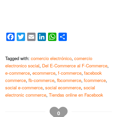
Facebook
Twitter
Email
LinkedIn
WhatsApp
Compartir
Tagged with:
comercio electrónico
,
comercio
electronico social
,
Del E-Commerce al F-Commerce
,
e-commerce
,
ecommerce
,
f-commerce
,
facebook
commerce
,
fb-commerce
,
fbcommerce
,
fcommerce
,
social e-commerce
,
social ecommerce
,
social
electronic commerce
,
Tiendas online en Facebook
0