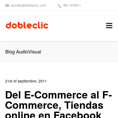
estudio@dobleclic.com
981 973611
SÍGUENOS
SEAMOS 
C
Blog AudioVisual
21st of septiembre, 2011
In:
Blog de Comercio Electrónico
0
Del E-Commerce al F-
0
Commerce, Tiendas
online en Facebook