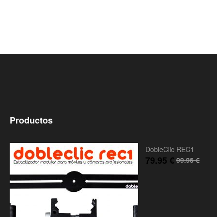
Productos
DobleClic REC1
79.95
€
99.95
€