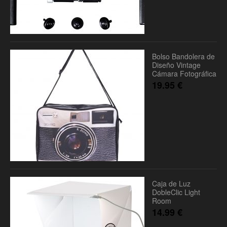
Bolso Bandolera de
Diseño Vintage
Cámara Fotográfica
19.95
€
Caja de Luz
DobleClic Light
Room
14.99
€