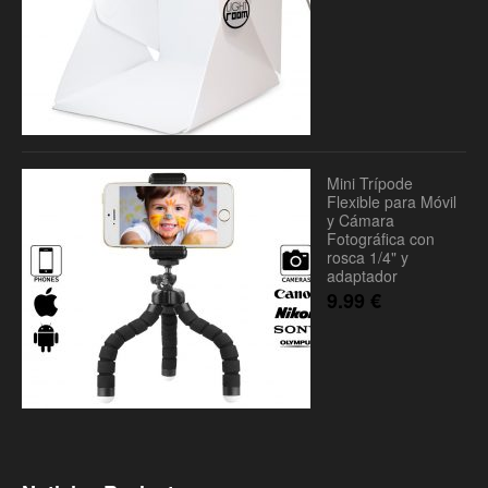
Mini Trípode
Flexible para Móvil
y Cámara
Fotográfica con
rosca 1/4" y
adaptador
9.99
€