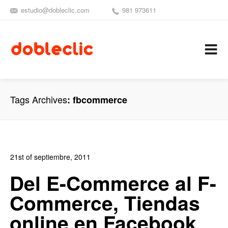
estudio@dobleclic.com
981 973611
SÍGUENOS
SEAMOS 
C
Tags Archives
fbcommerce
21st of septiembre, 2011
In:
Blog de Comercio Electrónico
0
Del E-Commerce al F-
0
Commerce, Tiendas
online en Facebook