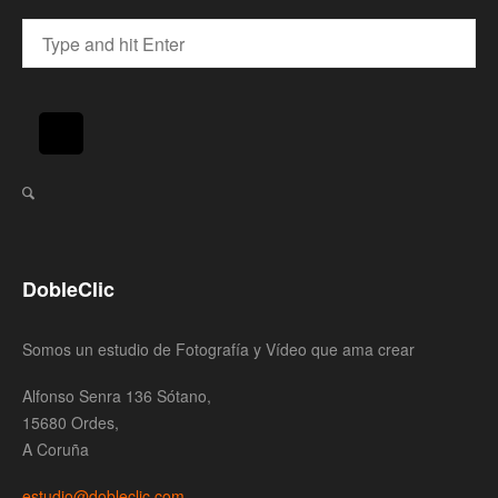
DobleClic
Somos un estudio de Fotografía y Vídeo que ama crear
Alfonso Senra 136 Sótano,
15680 Ordes,
A Coruña
estudio@dobleclic.com