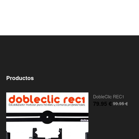
Productos
DobleClic REC1
79.95
€
99.95
€