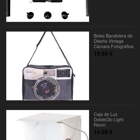
Bolso Bandolera de
Diseño Vintage
Cámara Fotográfica
19.95
€
Caja de Luz
DobleClic Light
Room
14.99
€