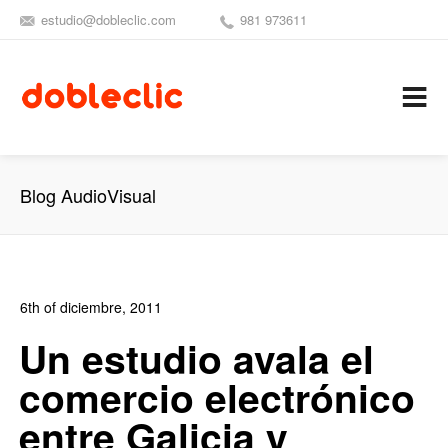
estudio@dobleclic.com
981 973611
SÍGUENOS
SEAMOS 
C
Blog AudioVisual
6th of diciembre, 2011
In:
Blog de Comercio Electrónico
0
Un estudio avala el
0
comercio electrónico
entre Galicia y