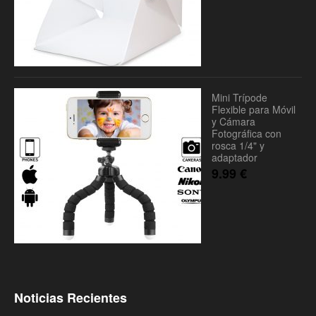
Mini Trípode
Flexible para Móvil
y Cámara
Fotográfica con
rosca 1/4" y
adaptador
9.99
€
Noticias Recientes