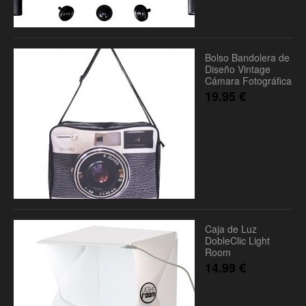
Bolso Bandolera de
Diseño Vintage
Cámara Fotográfica
19.95
€
Caja de Luz
DobleClic Light
Room
14.99
€