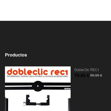
Productos
DobleClic REC1
79.95
€
99.95
€