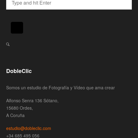
DobleClic
Somos un estudio de Fotografía y Vídeo que ama crear
Alfonso Senra 136 Sótano,
15680 Ordes,
A Coruña
estudio@dobleclic.com
+34 685 495 056