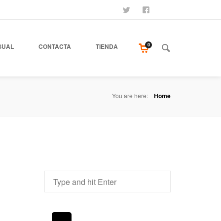
SÍGUENOS
SEAMOS AMIGOS
COMPRA NUESTR
0
SUAL
CONTACTA
TIENDA
You are here:
Home