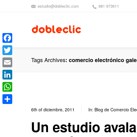
estudio@dobleclic.com
981 973611
Facebook
Tags Archives
comercio electrónico gal
Twitter
Email
LinkedIn
WhatsApp
Compartir
6th of diciembre, 2011
In:
Blog de Comercio Ele
Un estudio avala