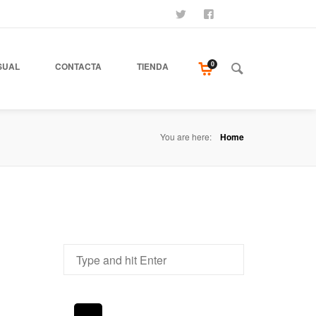
SÍGUENOS
SEAMOS AMIGOS
COMPRA NUESTR
0
SUAL
CONTACTA
TIENDA
You are here:
Home