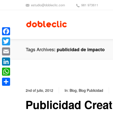
estudio@dobleclic.com
981 973611
Facebook
Tags Archives
publicidad de impacto
Twitter
Email
LinkedIn
WhatsApp
Compartir
2nd of julio, 2012
In:
Blog
,
Blog Publicidad
Publicidad Creat