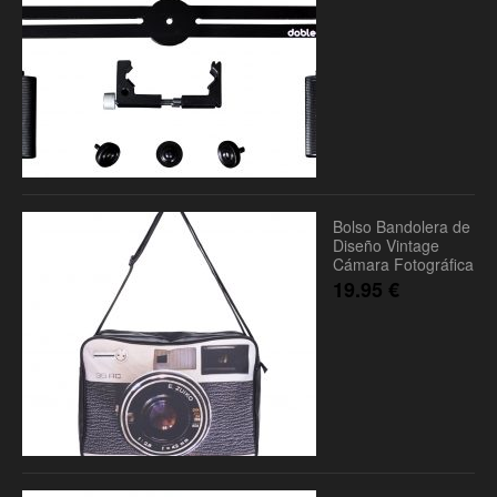
Bolso Bandolera de
Diseño Vintage
Cámara Fotográfica
19.95
€