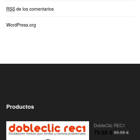
RSS
de los comentarios
WordPress.org
Productos
DobleClic REC1
79.95
€
99.95
€