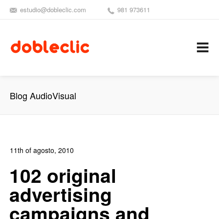
estudio@dobleclic.com
981 973611
SÍGUENOS
SEAMOS 
C
Blog AudioVisual
11th of agosto, 2010
In:
Blog Diseño Gráfico
,
Blog Publicidad
0
102 original
2
advertising
campaigns and