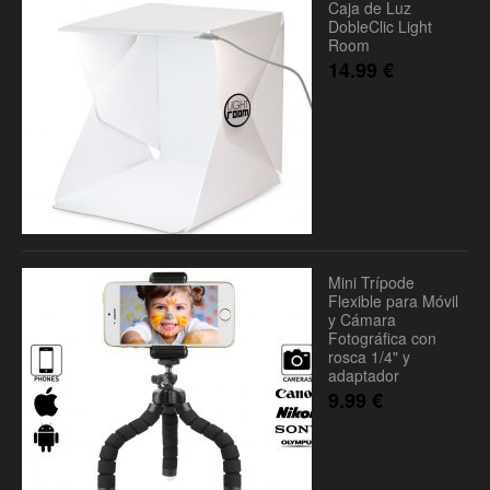
Caja de Luz
DobleClic Light
Room
14.99
€
Mini Trípode
Flexible para Móvil
y Cámara
Fotográfica con
rosca 1/4" y
adaptador
9.99
€