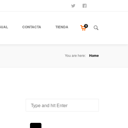
SÍGUENOS
SEAMOS AMIGOS
COMPRA NUESTR
0
SUAL
CONTACTA
TIENDA
You are here:
Home