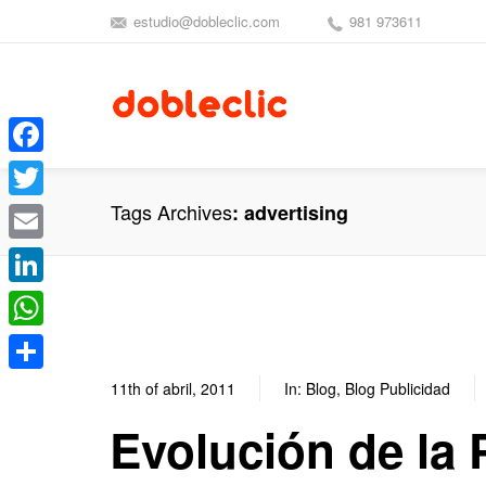
estudio@dobleclic.com
981 973611
Facebook
Tags Archives
advertising
Twitter
Email
LinkedIn
WhatsApp
Compartir
11th of abril, 2011
In:
Blog
,
Blog Publicidad
Evolución de la 