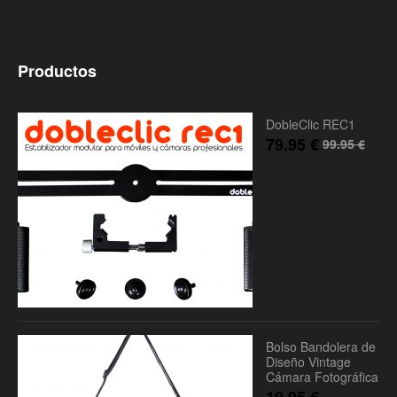
Productos
DobleClic REC1
79.95
€
99.95
€
Bolso Bandolera de
Diseño Vintage
Cámara Fotográfica
19.95
€