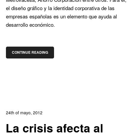
el diseño gráfico y la identidad corporativa de las
empresas españolas es un elemento que ayuda al
desarrollo económico.
CONTINUE READING
24th of mayo, 2012
In:
Blog Diseño Gráfico
,
Blog Diseño Web
0
La crisis afecta al
0