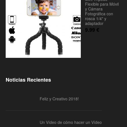
Flexible para Móvil
y Cámara
Fotográfica con
rosca 1/4" y
adaptador
9.99
€
Noticias Recientes
Feliz y Creativo 2018!
Un Vídeo de cómo hacer un Vídeo