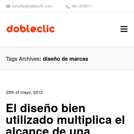
estudio@dobleclic.com
981 973611
SÍGUENOS
SEAMOS 
C
Tags Archives
diseño de marcas
25th of mayo, 2012
In:
Blog Diseño Gráfico
,
Blog Diseño Web
1
El diseño bien
0
utilizado multiplica el
alcance de una