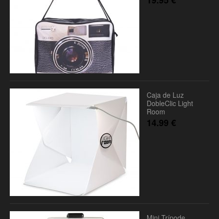
Caja de Luz
DobleClic Light
Room
14.99
€
Mini Trípode