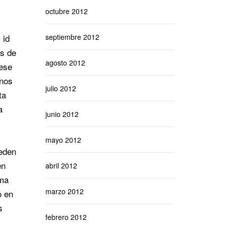
octubre 2012
 id
septiembre 2012
os de
agosto 2012
cese
 nos
julio 2012
ta
a
junio 2012
mayo 2012
ueden
en
abril 2012
rma
marzo 2012
o en
s
febrero 2012