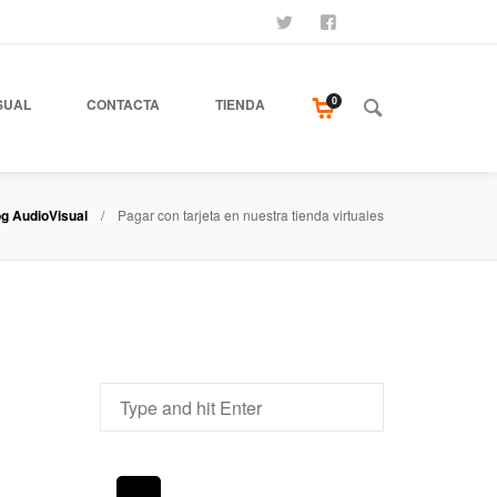
SÍGUENOS
SEAMOS AMIGOS
COMPRA NUESTR
0
SUAL
CONTACTA
TIENDA
og AudioVisual
Pagar con tarjeta en nuestra tienda virtuales