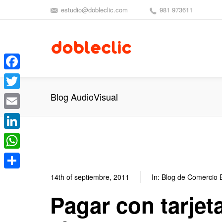
estudio@dobleclic.com
981 973611
Facebook
Blog AudioVisual
Twitter
Email
LinkedIn
WhatsApp
Compartir
14th of septiembre, 2011
In:
Blog de Comercio E
Pagar con tarjet