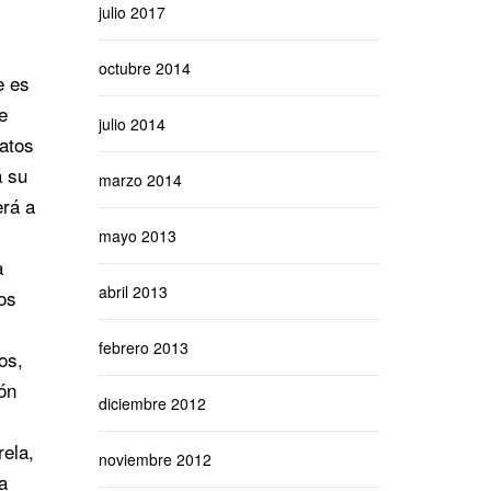
julio 2017
octubre 2014
e es
e
julio 2014
datos
á su
marzo 2014
erá a
mayo 2013
a
abril 2013
os
febrero 2013
os,
ón
diciembre 2012
rela,
noviembre 2012
a