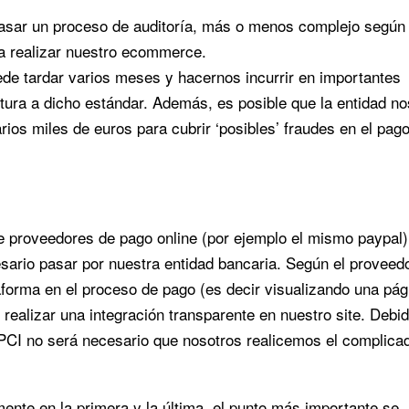
pasar un proceso de auditoría, más o menos complejo según 
ra realizar nuestro ecommerce.
uede tardar varios meses y hacernos incurrir en importantes
tura a dicho estándar. Además, es posible que la entidad no
arios miles de euros para cubrir ‘posibles’ fraudes en el pag
 proveedores de pago online (por ejemplo el mismo paypal)
esario pasar por nuestra entidad bancaria. Según el proveed
taforma en el proceso de pago (es decir visualizando una pág
 realizar una integración transparente en nuestro site. Debi
 PCI no será necesario que nosotros realicemos el complica
lmente en la primera y la última, el punto más importante se