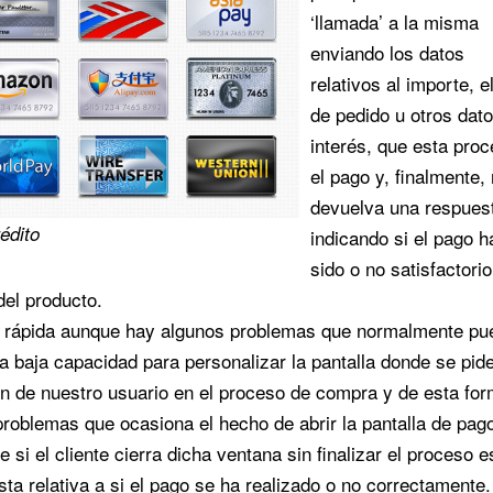
‘llamada’ a la misma
enviando los datos
relativos al importe, el
de pedido u otros dat
interés, que esta pro
el pago y, finalmente,
devuelva una respues
édito
indicando si el pago h
sido o no satisfactorio
del producto.
l y rápida aunque hay algunos problemas que normalmente p
 baja capacidad para personalizar la pantalla donde se pid
ión de nuestro usuario en el proceso de compra y de esta fo
roblemas que ocasiona el hecho de abrir la pantalla de pag
i el cliente cierra dicha ventana sin finalizar el proceso e
sta relativa a si el pago se ha realizado o no correctamente.