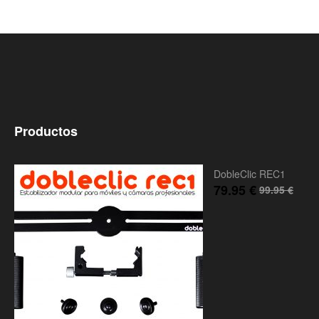
Productos
DobleClic REC1
79.95
€
99.95
€