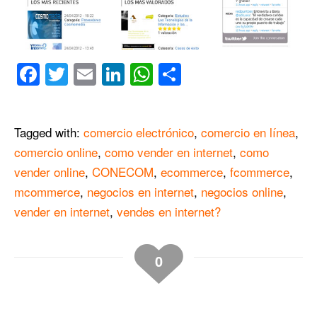
Facebook
Twitter
Email
LinkedIn
WhatsApp
Compartir
Tagged with:
comercio electrónico
,
comercio en línea
,
comercio online
,
como vender en internet
,
como
vender online
,
CONECOM
,
ecommerce
,
fcommerce
,
mcommerce
,
negocios en internet
,
negocios online
,
vender en internet
,
vendes en internet?
0