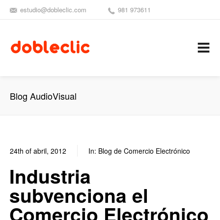
estudio@dobleclic.com
981 973611
SÍGUENOS
SEAMOS 
C
Blog AudioVisual
24th of abril, 2012
In:
Blog de Comercio Electrónico
0
0
Industria
subvenciona el
Comercio Electrónico