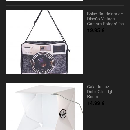
Bolso Bandolera de
Diseño Vintage
Cámara Fotográfica
19.95
€
Caja de Luz
DobleClic Light
Room
14.99
€