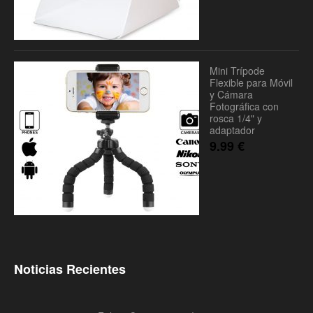
Mini Trípode
Flexible para Móvil
y Cámara
Fotográfica con
rosca 1/4" y
adaptador
9.99
€
Noticias Recientes