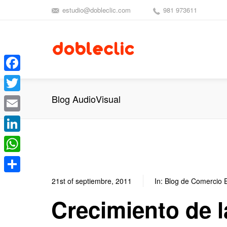
estudio@dobleclic.com
981 973611
Facebook
Blog AudioVisual
Twitter
Email
LinkedIn
WhatsApp
Compartir
21st of septiembre, 2011
In:
Blog de Comercio E
Crecimiento de 