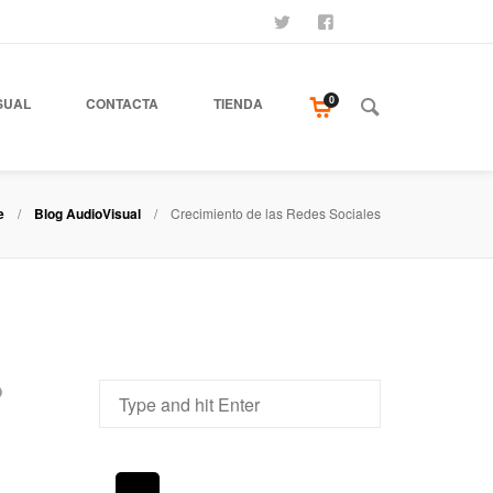
SÍGUENOS
SEAMOS AMIGOS
COMPRA NUESTR
0
SUAL
CONTACTA
TIENDA
e
Blog AudioVisual
Crecimiento de las Redes Sociales