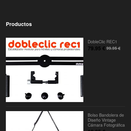
Productos
DobleClic REC1
79.95
€
99.95
€
Bolso Bandolera de
Diseño Vintage
Cámara Fotográfica