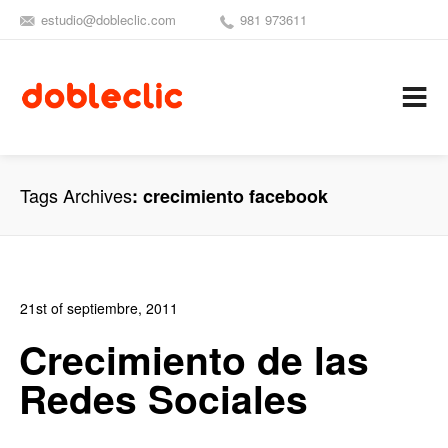
estudio@dobleclic.com
981 973611
SÍGUENOS
SEAMOS 
C
Tags Archives
crecimiento facebook
21st of septiembre, 2011
In:
Blog de Comercio Electrónico
,
Blog Diseño Web
,
Blog
Crecimiento de las
Publicidad
Redes Sociales
0
0