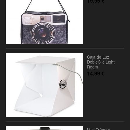
19.95
€
Caja de Luz
DobleClic Light
Room
14.99
€
Mini Trípode