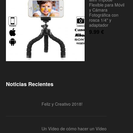
Flexible para Móvil
y Cámara
Fotográfica con
rosca 1/4" y
adaptador
9.99
€
Noticias Recientes
Feliz y Creativo 2018!
Un Vídeo de cómo hacer un Vídeo