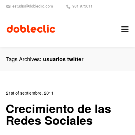
estudio@dobleclic.com
981 973611
SÍGUENOS
SEAMOS 
C
Tags Archives
usuarios twitter
21st of septiembre, 2011
In:
Blog de Comercio Electrónico
,
Blog Diseño Web
,
Blog
Crecimiento de las
Publicidad
Redes Sociales
0
0