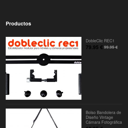
Productos
DobleClic REC1
79.95
€
99.95
€
Bolso Bandolera de
Diseño Vintage
Cámara Fotográfica