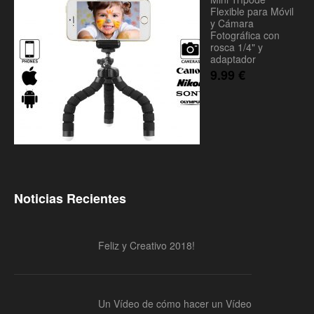
Flexible para Móvil
y Cámara
Fotográfica con
rosca 1/4" y
adaptador
9.99
€
Noticias Recientes
Feliz y Creativo 2018!
Un Vídeo de cómo hacer un Vídeo