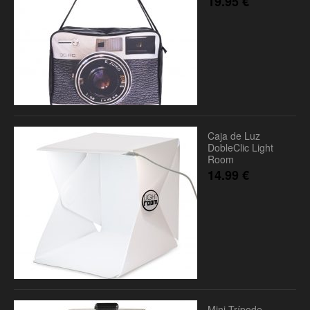
19.95
€
Caja de Luz
DobleClic Light
Room
14.99
€
Mini Trípode