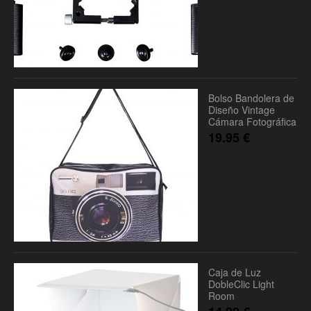
Bolso Bandolera de
Diseño Vintage
Cámara Fotográfica
19.95
€
Caja de Luz
DobleClic Light
Room