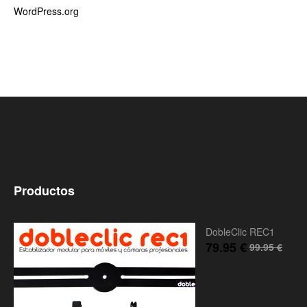
WordPress.org
Productos
DobleClic REC1
79.95
€
99.95
€