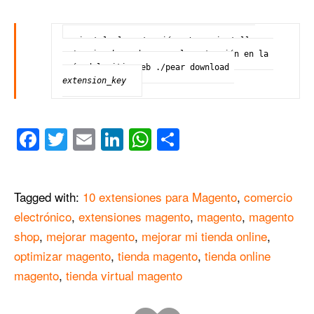
#instala la extensión ./pear install 
extension_key
 #descarga la extensión en la 
raíz del sitio web ./pear download 
extension_key
Facebook
Twitter
Email
LinkedIn
WhatsApp
Compartir
Tagged with:
10 extensiones para Magento
,
comercio
electrónico
,
extensiones magento
,
magento
,
magento
shop
,
mejorar magento
,
mejorar mi tienda online
,
optimizar magento
,
tienda magento
,
tienda online
magento
,
tienda virtual magento