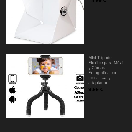
14.99
€
Mini Trípode
Flexible para Móvil
y Cámara
Fotográfica con
rosca 1/4" y
adaptador
9.99
€