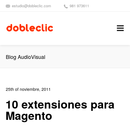
estudio@dobleclic.com
981 973611
SÍGUENOS
SEAMOS 
C
Blog AudioVisual
25th of noviembre, 2011
In:
Blog de Comercio Electrónico
0
10 extensiones para
0
Magento