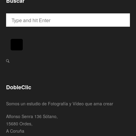
Buscar
DobleClic
Somos un estudio de Fotografía y Vídeo que ama crear
Alfonso Senra 136 Sótano,
15680 Ordes,
A Coruña