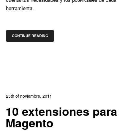
herramienta.
CONTINUE READING
25th of noviembre, 2011
In:
Blog de Comercio Electrónico
0
10 extensiones para
0
Magento