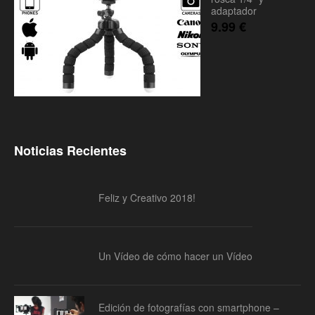
adaptador
9.99
€
Noticias Recientes
Feliz y Creativo 2018!
Un Vídeo de cómo hacer un Vídeo
Edición de fotografías con smartphone –