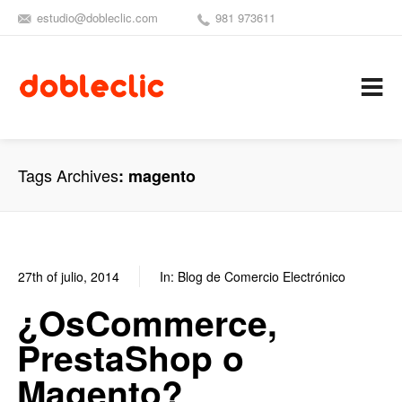
estudio@dobleclic.com
981 973611
SÍGUENOS
SEAMOS 
C
Tags Archives
magento
27th of julio, 2014
In:
Blog de Comercio Electrónico
3
0
¿OsCommerce,
PrestaShop o
Magento?