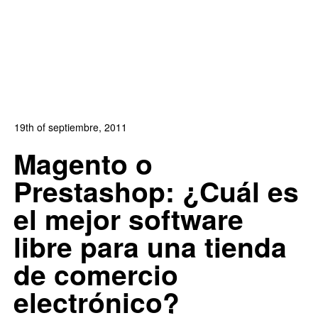
19th of septiembre, 2011
In:
Blog de Comercio Electrónico
0
Magento o
6
Prestashop: ¿Cuál es
el mejor software
libre para una tienda
de comercio
electrónico?