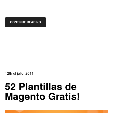
CONTINUE READING
12th of julio, 2011
In:
Blog de Comercio Electrónico
,
Blog Diseño Web
52 Plantillas de
0
1
Magento Gratis!