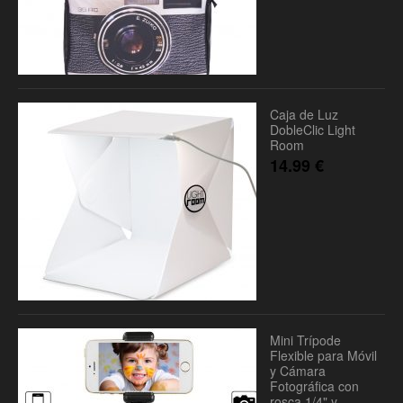
Caja de Luz
DobleClic Light
Room
14.99
€
Mini Trípode
Flexible para Móvil
y Cámara
Fotográfica con
rosca 1/4" y