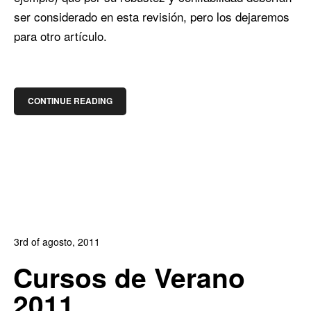
ser considerado en esta revisión, pero los dejaremos
para otro artículo.
CONTINUE READING
3rd of agosto, 2011
In:
Blog
,
Blog Diseño Web
,
Blog Posicionamiento
,
Blog
Cursos de Verano
Publicidad
2011
0
0