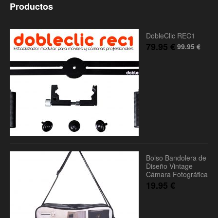
Productos
DobleClic REC1
79.95
€
99.95
€
Bolso Bandolera de
Diseño Vintage
Cámara Fotográfica
19.95
€