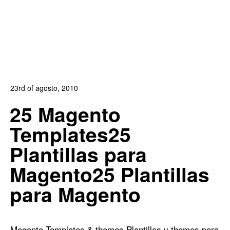
23rd of agosto, 2010
In:
Blog de Comercio Electrónico
,
Blog Diseño Web
,
Blog
25 Magento
Posicionamiento
,
Blog Publicidad
Templates25
0
4
Plantillas para
Magento25 Plantillas
para Magento
Magento Templates & themes
Plantillas y themes para