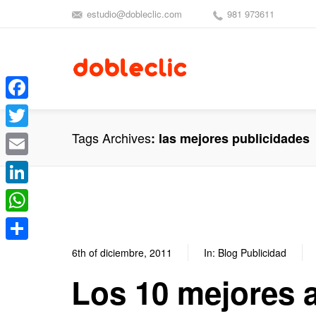
estudio@dobleclic.com
981 973611
Facebook
Tags Archives
las mejores publicidades
Twitter
Email
LinkedIn
WhatsApp
Compartir
6th of diciembre, 2011
In:
Blog Publicidad
Los 10 mejores 