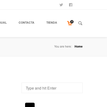
SÍGUENOS
SEAMOS AMIGOS
COMPRA NUESTR
0
SUAL
CONTACTA
TIENDA
You are here:
Home