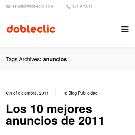
estudio@dobleclic.com
981 973611
SÍGUENOS
SEAMOS 
C
Tags Archives
anuncios
6th of diciembre, 2011
In:
Blog Publicidad
0
0
Los 10 mejores
anuncios de 2011