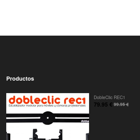
Productos
DobleClic REC1
79.95
€
99.95
€