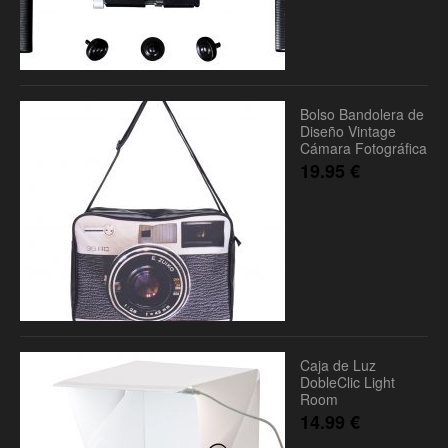
Bolso Bandolera de
Diseño Vintage
Cámara Fotográfica
19.95
€
Caja de Luz
DobleClic Light
Room
14.99
€