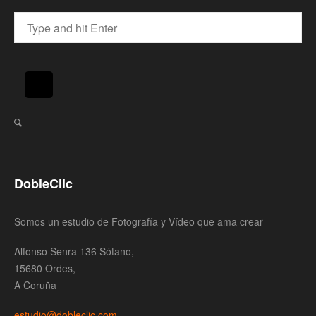
DobleClic
Somos un estudio de Fotografía y Vídeo que ama crear
Alfonso Senra 136 Sótano,
15680 Ordes,
A Coruña
estudio@dobleclic.com