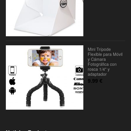
Mini Trípode
Flexible para Móvil
y Cámara
Fotográfica con
rosca 1/4" y
adaptador
9.99
€