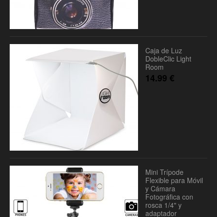
Caja de Luz
DobleClic Light
Room
14.99
€
Mini Trípode
Flexible para Móvil
y Cámara
Fotográfica con
rosca 1/4" y
adaptador