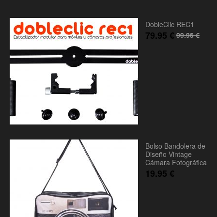
DobleClic REC1
79.95
€
99.95
€
Bolso Bandolera de
Diseño Vintage
Cámara Fotográfica
19.95
€