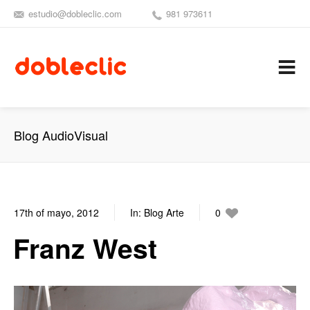
estudio@dobleclic.com
981 973611
SÍGUENOS
SEAMOS 
C
Blog AudioVisual
17th of mayo, 2012
In:
Blog Arte
0
0
Franz West